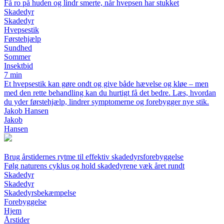
Få ro på huden og lindr smerte, når hvepsen har stukket
Skadedyr
Skadedyr
Hvepsestik
Førstehjælp
Sundhed
Sommer
Insektbid
7 min
Et hvepsestik kan gøre ondt og give både hævelse og kløe – men
med den rette behandling kan du hurtigt få det bedre. Læs, hvordan
du yder førstehjælp, lindrer symptomerne og forebygger nye stik.
Jakob Hansen
Jakob
Hansen
Brug årstidernes rytme til effektiv skadedyrsforebyggelse
Følg naturens cyklus og hold skadedyrene væk året rundt
Skadedyr
Skadedyr
Skadedyrsbekæmpelse
Forebyggelse
Hjem
Årstider