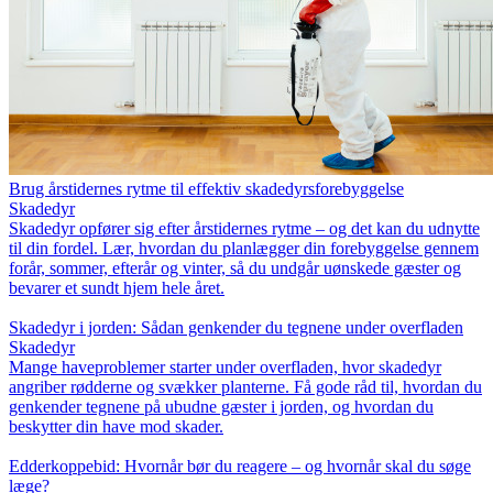
Brug årstidernes rytme til effektiv skadedyrsforebyggelse
Skadedyr
Skadedyr opfører sig efter årstidernes rytme – og det kan du udnytte
til din fordel. Lær, hvordan du planlægger din forebyggelse gennem
forår, sommer, efterår og vinter, så du undgår uønskede gæster og
bevarer et sundt hjem hele året.
Skadedyr i jorden: Sådan genkender du tegnene under overfladen
Skadedyr
Mange haveproblemer starter under overfladen, hvor skadedyr
angriber rødderne og svækker planterne. Få gode råd til, hvordan du
genkender tegnene på ubudne gæster i jorden, og hvordan du
beskytter din have mod skader.
Edderkoppebid: Hvornår bør du reagere – og hvornår skal du søge
læge?