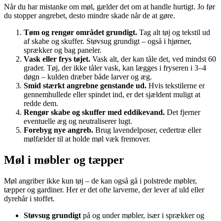
Når du har mistanke om møl, gælder det om at handle hurtigt. Jo før
du stopper angrebet, desto mindre skade når de at gøre.
Tøm og rengør området grundigt.
Tag alt tøj og tekstil ud
af skabe og skuffer. Støvsug grundigt – også i hjørner,
sprækker og bag paneler.
Vask eller frys tøjet.
Vask alt, der kan tåle det, ved mindst 60
grader. Tøj, der ikke tåler vask, kan lægges i fryseren i 3–4
døgn – kulden dræber både larver og æg.
Smid stærkt angrebne genstande ud.
Hvis tekstilerne er
gennemhullede eller spindet ind, er det sjældent muligt at
redde dem.
Rengør skabe og skuffer med eddikevand.
Det fjerner
eventuelle æg og neutraliserer lugt.
Forebyg nye angreb.
Brug lavendelposer, cedertræ eller
mølfælder til at holde møl væk fremover.
Møl i møbler og tæpper
Møl angriber ikke kun tøj – de kan også gå i polstrede møbler,
tæpper og gardiner. Her er det ofte larverne, der lever af uld eller
dyrehår i stoffet.
Støvsug grundigt
på og under møbler, især i sprækker og