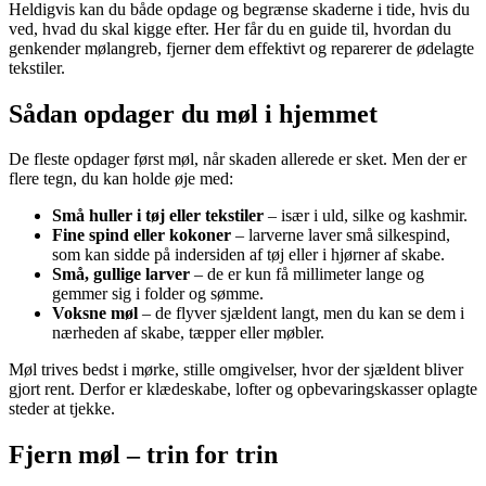
Heldigvis kan du både opdage og begrænse skaderne i tide, hvis du
ved, hvad du skal kigge efter. Her får du en guide til, hvordan du
genkender mølangreb, fjerner dem effektivt og reparerer de ødelagte
tekstiler.
Sådan opdager du møl i hjemmet
De fleste opdager først møl, når skaden allerede er sket. Men der er
flere tegn, du kan holde øje med:
Små huller i tøj eller tekstiler
– især i uld, silke og kashmir.
Fine spind eller kokoner
– larverne laver små silkespind,
som kan sidde på indersiden af tøj eller i hjørner af skabe.
Små, gullige larver
– de er kun få millimeter lange og
gemmer sig i folder og sømme.
Voksne møl
– de flyver sjældent langt, men du kan se dem i
nærheden af skabe, tæpper eller møbler.
Møl trives bedst i mørke, stille omgivelser, hvor der sjældent bliver
gjort rent. Derfor er klædeskabe, lofter og opbevaringskasser oplagte
steder at tjekke.
Fjern møl – trin for trin