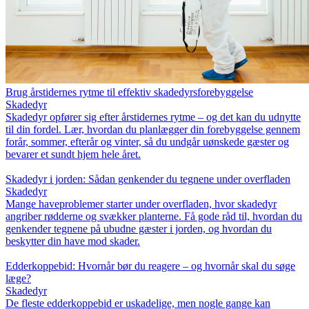
Brug årstidernes rytme til effektiv skadedyrsforebyggelse
Skadedyr
Skadedyr opfører sig efter årstidernes rytme – og det kan du udnytte
til din fordel. Lær, hvordan du planlægger din forebyggelse gennem
forår, sommer, efterår og vinter, så du undgår uønskede gæster og
bevarer et sundt hjem hele året.
Skadedyr i jorden: Sådan genkender du tegnene under overfladen
Skadedyr
Mange haveproblemer starter under overfladen, hvor skadedyr
angriber rødderne og svækker planterne. Få gode råd til, hvordan du
genkender tegnene på ubudne gæster i jorden, og hvordan du
beskytter din have mod skader.
Edderkoppebid: Hvornår bør du reagere – og hvornår skal du søge
læge?
Skadedyr
De fleste edderkoppebid er uskadelige, men nogle gange kan