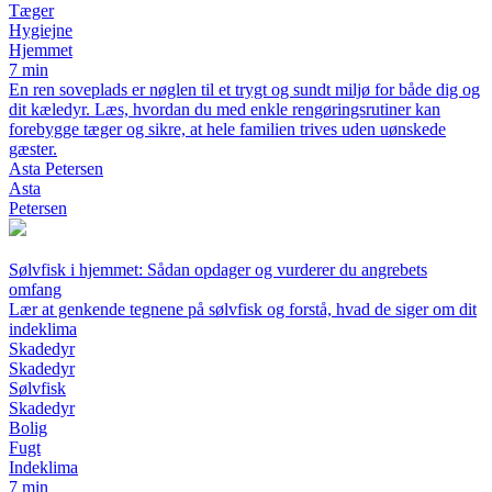
Tæger
Hygiejne
Hjemmet
7 min
En ren soveplads er nøglen til et trygt og sundt miljø for både dig og
dit kæledyr. Læs, hvordan du med enkle rengøringsrutiner kan
forebygge tæger og sikre, at hele familien trives uden uønskede
gæster.
Asta Petersen
Asta
Petersen
Sølvfisk i hjemmet: Sådan opdager og vurderer du angrebets
omfang
Lær at genkende tegnene på sølvfisk og forstå, hvad de siger om dit
indeklima
Skadedyr
Skadedyr
Sølvfisk
Skadedyr
Bolig
Fugt
Indeklima
7 min