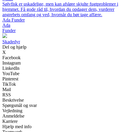
Sølvfisk er uskadelige, men kan afsløre skjulte fugtproblemer i
hjemmet. Få gode råd til, hvordan du opdager dem, vurderer
angrebets omfang og ved, hvornår du bør tage affære.
Ada Funder
Ada
Funder
Skadedyr
Del og hjælp
X
Facebook
Instagram
LinkedIn
YouTube
Pinterest
TikTok
Mail
RSS
Beskrivelse
Spørgsmål og svar
Vejledning
Anmeldelse
Karriere
Hjælp med info
Teamwork