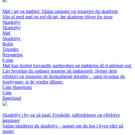
Møl i tøj og møbler: Sådan opdager og reparerer du skaderne
Slip af med møl og red dit tøj, før skaderne bliver for store
Skadedyr
Skadedyr
Møl
Skadedyr
Bolig
Tekstiler
Rengøring
6 min
Møl kan hurtigt forvandle garderoben og møblerne til et ødelagt rod.
Lær hvordan du opdager tegnene på mølangreb, fjerner dem
effektivt og reparerer de beskadigede tekstiler – samt hvordan du
forebygger, at de vender tilbage.
Gitte Bøgelund
Gitte
Bøgelund
Skadedyr i by og på land: Forskelle, udfordringer og effektive
løsninger
Sådan håndterer du skadedyr – uanset om du bor i byen eller på
landet