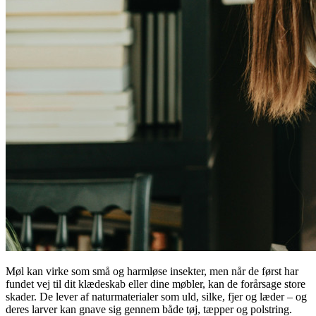
Møl kan virke som små og harmløse insekter, men når de først har
fundet vej til dit klædeskab eller dine møbler, kan de forårsage store
skader. De lever af naturmaterialer som uld, silke, fjer og læder – og
deres larver kan gnave sig gennem både tøj, tæpper og polstring.