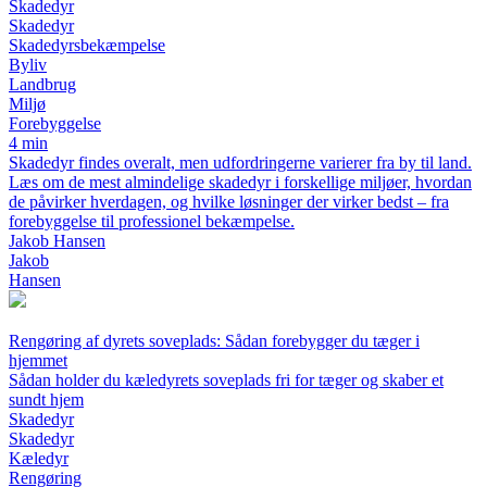
Skadedyr
Skadedyr
Skadedyrsbekæmpelse
Byliv
Landbrug
Miljø
Forebyggelse
4 min
Skadedyr findes overalt, men udfordringerne varierer fra by til land.
Læs om de mest almindelige skadedyr i forskellige miljøer, hvordan
de påvirker hverdagen, og hvilke løsninger der virker bedst – fra
forebyggelse til professionel bekæmpelse.
Jakob Hansen
Jakob
Hansen
Rengøring af dyrets soveplads: Sådan forebygger du tæger i
hjemmet
Sådan holder du kæledyrets soveplads fri for tæger og skaber et
sundt hjem
Skadedyr
Skadedyr
Kæledyr
Rengøring