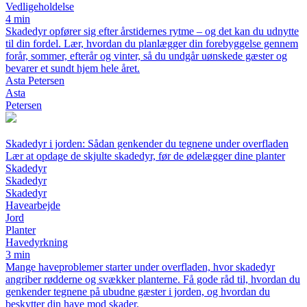
Vedligeholdelse
4 min
Skadedyr opfører sig efter årstidernes rytme – og det kan du udnytte
til din fordel. Lær, hvordan du planlægger din forebyggelse gennem
forår, sommer, efterår og vinter, så du undgår uønskede gæster og
bevarer et sundt hjem hele året.
Asta Petersen
Asta
Petersen
Skadedyr i jorden: Sådan genkender du tegnene under overfladen
Lær at opdage de skjulte skadedyr, før de ødelægger dine planter
Skadedyr
Skadedyr
Skadedyr
Havearbejde
Jord
Planter
Havedyrkning
3 min
Mange haveproblemer starter under overfladen, hvor skadedyr
angriber rødderne og svækker planterne. Få gode råd til, hvordan du
genkender tegnene på ubudne gæster i jorden, og hvordan du
beskytter din have mod skader.