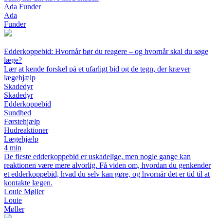
Ada Funder
Ada
Funder
Edderkoppebid: Hvornår bør du reagere – og hvornår skal du søge
læge?
Lær at kende forskel på et ufarligt bid og de tegn, der kræver
lægehjælp
Skadedyr
Skadedyr
Edderkoppebid
Sundhed
Førstehjælp
Hudreaktioner
Lægehjælp
4 min
De fleste edderkoppebid er uskadelige, men nogle gange kan
reaktionen være mere alvorlig. Få viden om, hvordan du genkender
et edderkoppebid, hvad du selv kan gøre, og hvornår det er tid til at
kontakte lægen.
Louie Møller
Louie
Møller