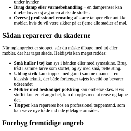
under hynder.
Brug damp eller varmebehandling
– en damprenser kan
dræbe larver og æg uden at skade stoffet.
Overvej professionel rensning
af større tæpper eller antikke
møbler, hvis du vil være sikker på at fjerne alle stadier af møl.
Sådan reparerer du skaderne
Når mølangrebet er stoppet, står du måske tilbage med tøj eller
møbler, der har taget skade. Heldigvis kan meget reddes:
Små huller i tøj
kan sys i hånden eller med symaskine. Brug
tråd i samme farve som stoffet, og sy med små, tætte sting.
Uld og strik
kan stoppes med garn i samme nuance – en
klassisk teknik, der både forlænger tøjets levetid og bevarer
udseendet.
Møbler med beskadiget polstring
kan ombetrækkes. Hvis
stoffet kun er let angrebet, kan du nøjes med at rense og lappe
det.
Tæpper
kan repareres hos en professionel tæppemand, som
kan væve nye tråde ind i de ødelagte områder.
Forebyg fremtidige angreb