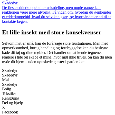
Skadedyr
De fleste edderkoppebid er uskadelige, men nogle gange kan
reaktionen være mere alvorlig. Få viden om, hvordan du genkender
et edderkoppebid, hvad du selv kan gøre, og hvornår det er tid til at
kontakte lægen.
Et lille insekt med store konsekvenser
Selvom møl er små, kan de forårsage store frustrationer. Men med
opmærksomhed, hurtig handling og forebyggelse kan du beskytte
både dit tøj og dine møbler. Det handler om at kende tegnene,
reagere i tide og skabe et miljø, hvor møl ikke trives. Så kan du igen
nyde dit hjem – uden uønskede gæster i garderoben.
Skadedyr
Skadedyr
Møl
Skadedyr
Bolig
Tekstiler
Rengøring
Del og hjælp
X
Facebook